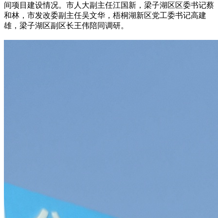
间项目建设情况。市人大副主任江国新，梁子湖区区委书记蔡
和林，市发改委副主任吴文华，梧桐湖新区党工委书记高建
雄，梁子湖区副区长王伟陪同调研。