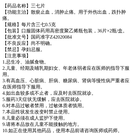
【药品名称】三七片
【功能主治】散瘀止血，消肿止痛。用于外伤出血，跌扑肿
痛。
【规格】每片含三七0.5克
【包装】口服固体药用高密度聚乙烯瓶包装，36片×2瓶/盒。
【批准文号】国药准字Z42020084
【不良反应】尚不明确。
【禁忌】孕妇忌服。
【注意事项】
1.忌生冷、油腻食物。
2.儿童、经期及晡乳期妇女、年老体弱者应在医师的指导下服
用。
3.有高血压、心脏病、肝病、糖尿病、肾病等慢性病严重者应
在医师指导下服用。
4.如出血较多或不止者，应及时去医院就诊。
5.服药3天症状无缓解，应去医院就诊。
6.对本品过敏者禁用，过敏体质者慎用。
7.本品性状发生改变时禁止使用。
8.儿童必须在成人监护下使用。
9.请将本品放在儿童不能接触的地方。
10.如正在使用其他药品，使用本品前请咨询医师或药师。