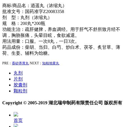
商标/商品名：逍遥丸（浓缩丸）
批准文号：国药准字Z20083358
剂 型：丸剂（浓缩丸）
规 格：200丸*200瓶
功能主治：疏肝健脾，养血调经。用于肝气不舒所致月经不
调，胸胁胀痛，头晕目眩，食欲减退。
用法用量：口服。一次8丸，一日3次。
药品成份：柴胡、当归、白芍、炒白术、茯苓、炙甘草、薄
荷、生姜。辅料为饴糖。
PRE：
香砂养胃丸
NEXT：
知柏地黄丸
丸剂
片剂
胶囊剂
颗粒剂
Copyright © 2005-2019 湖北瑞华制药有限责任公司 版权所有
首页